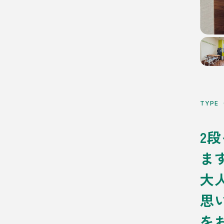
TYPE
2
ま
大
思
を