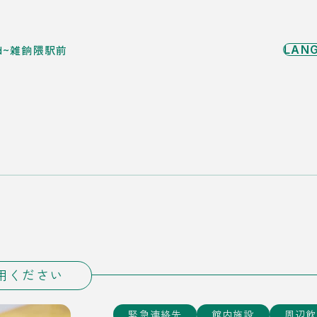
3rd~雑餉隈駅前
用ください
緊急連絡先
館内施設
周辺飲