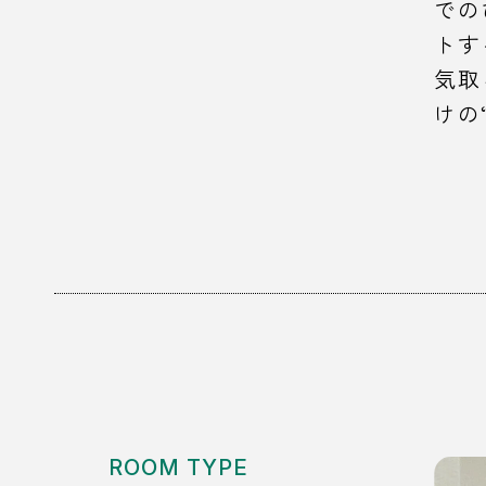
での
トす
気取
けの
ROOM TYPE