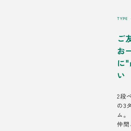
TYPE
ご
お
に
い
2段
の3
ム。
仲間