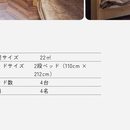
屋サイズ
22㎡
ッドサイズ
2段ベッド（110cm ×
212cm）
ッド数
4台
員
4名