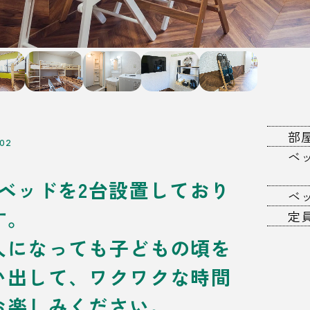
部
02
ベ
段ベッドを2台設置しており
ベ
す。
定
人になっても子どもの頃を
い出して、ワクワクな時間
お楽しみください。